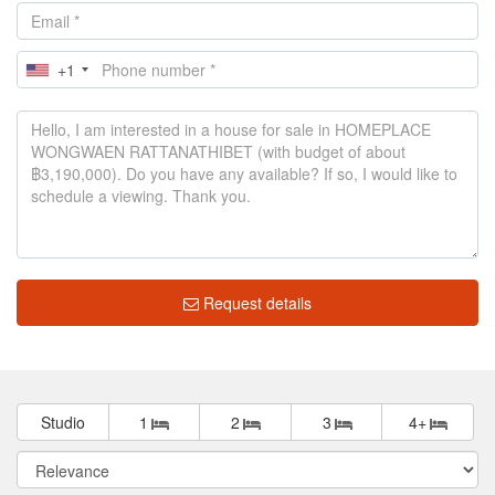
+1
Request details
Studio
1
2
3
4+