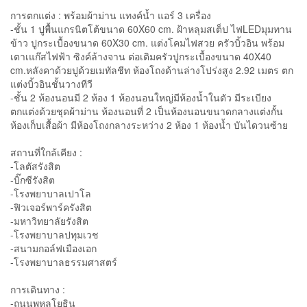
การตกแต่ง : พร้อมผ้าม่าน แทงค์น้ำ แอร์ 3 เครื่อง
-ชั้น 1 ปูพื้นแกรนิตโต้ขนาด 60X60 cm. ฝ้าหลุมสเต็ป ไฟLEDมุมทาน
ข้าว ปูกระเบื้องขนาด 60X30 cm. แต่งโคมไฟสวย ครัวบิ้วอิน พร้อม
เตาเแก๊สไฟฟ้า ซิงค์ล้างจาน ต่อเติมครัวปูกระเบื้องขนาด 40X40
cm.หลังคาด้วยปูด้วยเมทัลชีท ห้องโถงด้านล่างโปร่งสูง 2.92 เมตร ตก
แต่งบิ้วอินชั้นวางทีวี
-ชั้น 2 ห้องนอนมี 2 ห้อง 1 ห้องนอนใหญ่มีห้องน้ำในตัว มีระเบียง
ตกแต่งด้วยชุดผ้าม่าน ห้องนอนที่ 2 เป็นห้องนอนขนาดกลางแต่งกั้น
ห้องเก็บเสื้อผ้า มีห้องโถงกลางระหว่าง 2 ห้อง 1 ห้องน้ำ บันไดวนซ้าย
สถานที่ใกล้เคียง :
-โลตัสรังสิต
-บิ๊กซีรังสิต
-โรงพยาบาลเปาโล
-ฟิวเจอร์พาร์ครังสิต
-มหาวิทยาลัยรังสิต
-โรงพยาบาลปทุมเวช
-สนามกอล์ฟเมืองเอก
-โรงพยาบาลธรรมศาสตร์
การเดินทาง :
-ถนนพหลโยธิน