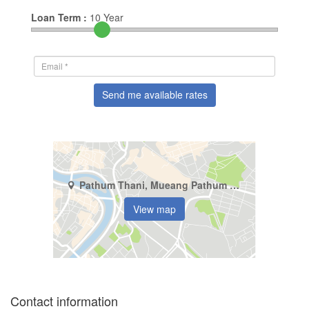
Loan Term :
10
Year
Send me available rates
Pathum Thani, Mueang Pathum Thani, Lak Hok
View map
Contact information