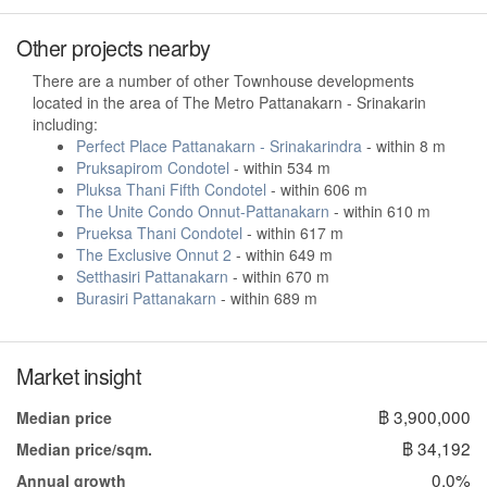
Other projects nearby
There are a number of other Townhouse developments
located in the area of The Metro Pattanakarn - Srinakarin
including:
Perfect Place Pattanakarn - Srinakarindra
- within 8 m
Pruksapirom Condotel
- within 534 m
Pluksa Thani Fifth Condotel
- within 606 m
The Unite Condo Onnut-Pattanakarn
- within 610 m
Prueksa Thani Condotel
- within 617 m
The Exclusive Onnut 2
- within 649 m
Setthasiri Pattanakarn
- within 670 m
Burasiri Pattanakarn
- within 689 m
Market insight
฿ 3,900,000
Median price
฿ 34,192
Median price/sqm.
0.0%
Annual growth