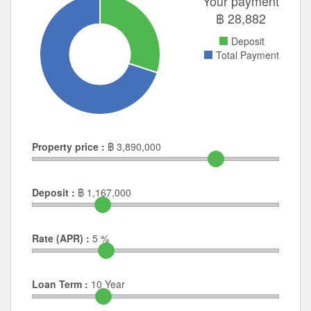
Your payment
฿
28,882
Deposit
Total Payment
Property price :
฿
3,890,000
Deposit :
฿
1,167,000
Rate (APR) :
5
%
Loan Term :
10
Year