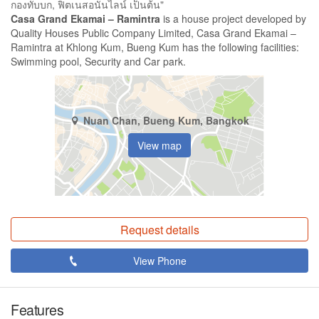
กองทับบก, ฟิตเนสอนันไลน์ เป็นต้น"
Casa Grand Ekamai – Ramintra
is a house project developed by
Quality Houses Public Company Limited, Casa Grand Ekamai –
Ramintra at Khlong Kum, Bueng Kum has the following facilities:
Swimming pool, Security and Car park.
Nuan Chan, Bueng Kum, Bangkok
View map
Request details
View Phone
Features