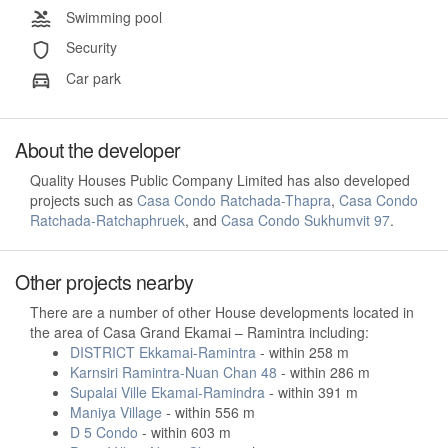
Swimming pool
Security
Car park
About the developer
Quality Houses Public Company Limited has also developed
projects such as
Casa Condo Ratchada-Thapra
,
Casa Condo
Ratchada-Ratchaphruek
, and
Casa Condo Sukhumvit 97
.
Other projects nearby
There are a number of other House developments located in
the area of Casa Grand Ekamai – Ramintra including:
DISTRICT Ekkamai-Ramintra
- within 258 m
Karnsiri Ramintra-Nuan Chan 48
- within 286 m
Supalai Ville Ekamai-Ramindra
- within 391 m
Maniya Village
- within 556 m
D 5 Condo
- within 603 m