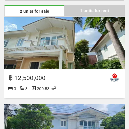
1 units for rent
2 units for sale
฿ 12,500,000
2
3
3
209.53 m