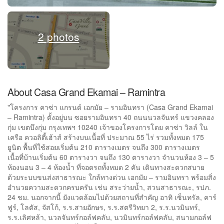
2 photos
About Casa Grand Ekamai – Ramintra
"โครงการ คาซ่า แกรนด์ เอกมัย – รามอินทรา (Casa Grand Ekamai
– Ramintra) ตั้งอยู่บน ซอยรามอินทรา 40 ถนนนวลจันทร์ แขวงคลอง
กุ่ม เขตบึงกุ่ม กรุงเทพฯ 10240 เจ้าของโครงการโดย คาซ่า วิลล์ ใน
เครือ ควอลิตี้เฮ้าส์ สร้างบนเนื้อที่ ประมาณ 55 ไร่ รวมทั้งหมด 175
ยูนิต พื้นที่ใช้สอยเริ่มต้น 210 ตารางเมตร จนถึง 300 ตารางเมตร
เนื้อที่บ้านเริ่มต้น 60 ตารางวา จนถึง 130 ตารางวา จำนวนห้อง 3 – 5
ห้องนอน 3 – 4 ห้องน้ำ ที่จอดรถทั้งหมด 2 คัน เดินทางสะดวกสบาย
ด้วยระบบขนส่งสาธารณะ ใกล้ทางด่วน เอกมัย – รามอินทรา พร้อมสิ่ง
อำนวยความสะดวกครบครัน เช่น สระว่ายน้ำ, สวนสาธารณะ, รปภ.
24 ชม. นอกจากนี้ ยังแวดล้อมไปด้วยสถานที่สำคัญ อาทิ เซ็นทรัล, คาร์
ฟูร์, โลตัส, จัสโก้, ร.ร.สายอักษร, ร.ร.สตรีวิทยา 2, ร.ร.นวมินทร์,
ร.ร.เลิศหล้า, นวลจันทร์กอล์ฟคลับ, นวมินทร์กอล์ฟคลับ, สนามกอล์ฟ