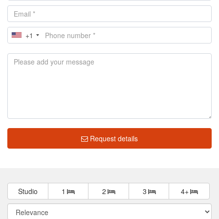
+1
Request details
Studio
1
2
3
4+