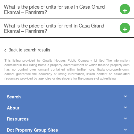
What is the price of units for sale in Casa Grand
Ekamai – Ramintra?
What is the price of units for rent in Casa Grand
Ekamai – Ramintra?
Back to search results
This lisitng provided by Quality Houses Public Company Limited The information
contained in this listing froms a property advertisement of which thailand-property.com
has no control over content contained within furthermore, thailand-property.com,
cannot guarantee the accuracy of listing information, linked content or associated
resources provided by agencies or developers for the purpose of advertising
Search
About
Resources
Dot Property Group Sites