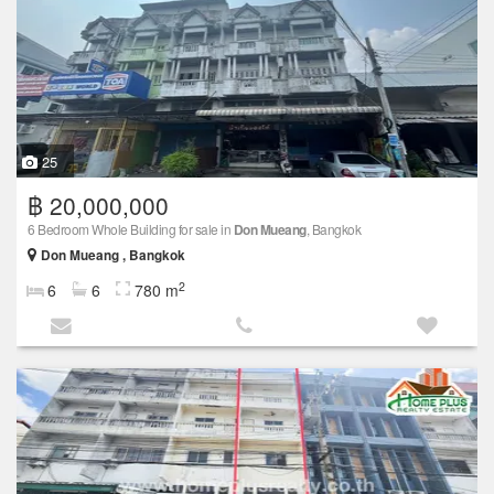
25
฿ 20,000,000
6 Bedroom Whole Building for sale in
Don Mueang
, Bangkok
Don Mueang , Bangkok
2
6
6
780 m