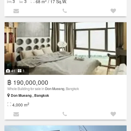
2
3
3
68 m
/ 17 Sq.W.
41
1
฿ 190,000,000
Whole Building for sale in
Don Mueang
, Bangkok
Don Mueang , Bangkok
2
4,000 m