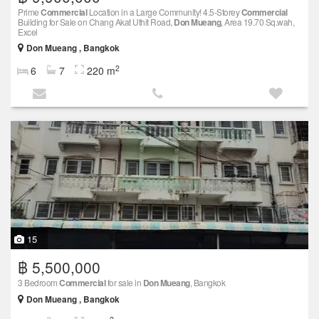
Prime
Commercial
Location in a Large Community! 4.5-Storey
Commercial
Building for Sale on Chang Akat Uthit Road,
Don Mueang
, Area 19.70 Sq.wah,
Excel
Don Mueang , Bangkok
2
6
7
220 m
15
฿ 5,500,000
3 Bedroom
Commercial
for sale in
Don Mueang
, Bangkok
Don Mueang , Bangkok