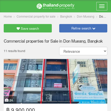
Home
Commercial property for sale
Bangkok
Don Mueang
Don Mueang
Refine search
Save search
Commercial properties for Sale in Don Mueang, Bangkok
11 results found
24
฿ 9,900,000