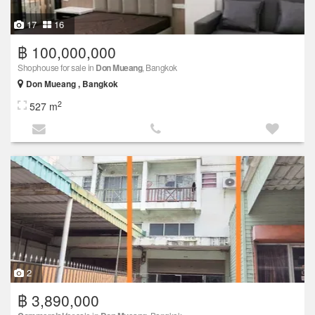
17
16
฿ 100,000,000
Shophouse for sale in
Don Mueang
, Bangkok
Don Mueang , Bangkok
2
527 m
2
฿ 3,890,000