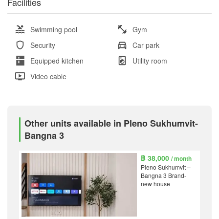
Facilities
Swimming pool
Gym
Security
Car park
Equipped kitchen
Utility room
Video cable
Other units available in Pleno Sukhumvit-
Bangna 3
฿ 38,000
/ month
Pleno Sukhumvit –
Bangna 3 Brand-
new house