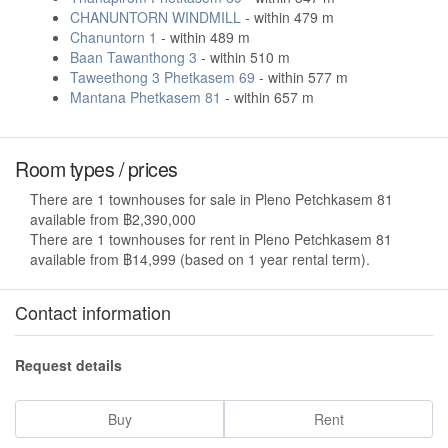
CHANUNTORN WINDMILL
- within 479 m
Chanuntorn 1
- within 489 m
Baan Tawanthong 3
- within 510 m
Taweethong 3 Phetkasem 69
- within 577 m
Mantana Phetkasem 81
- within 657 m
Room types / prices
There are 1 townhouses for sale in Pleno Petchkasem 81
available from ฿2,390,000
There are 1 townhouses for rent in Pleno Petchkasem 81
available from ฿14,999 (based on 1 year rental term).
Contact information
Request details
Buy
Rent