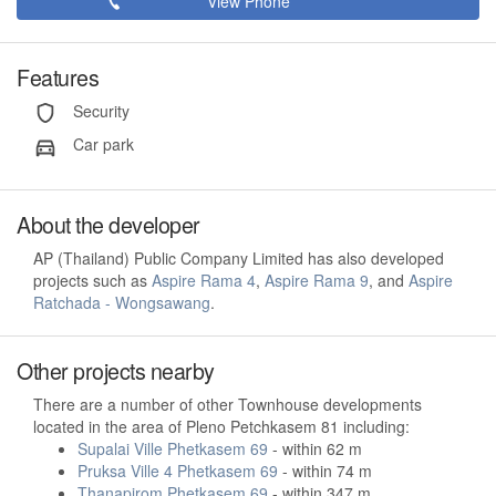
View Phone
Features
Security
Car park
About the developer
AP (Thailand) Public Company Limited has also developed
projects such as
Aspire Rama 4
,
Aspire Rama 9
, and
Aspire
Ratchada - Wongsawang
.
Other projects nearby
There are a number of other Townhouse developments
located in the area of Pleno Petchkasem 81 including:
Supalai Ville Phetkasem 69
- within 62 m
Pruksa Ville 4 Phetkasem 69
- within 74 m
Thanapirom Phetkasem 69
- within 347 m