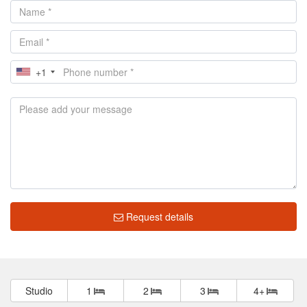
+1
Request details
Studio
1
2
3
4+