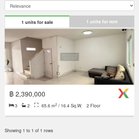
1 units for rent
1 units for sale
฿ 2,390,000
2
3
2
65.6 m
/ 16.4 Sq.W.
2 Floor
Showing 1 to 1 of 1 rows