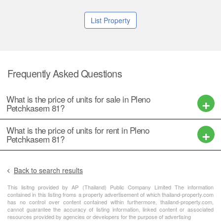
List Property
Frequently Asked Questions
What is the price of units for sale in Pleno
Petchkasem 81?
What is the price of units for rent in Pleno
Petchkasem 81?
Back to search results
This lisitng provided by AP (Thailand) Public Company Limited The information
contained in this listing froms a property advertisement of which thailand-property.com
has no control over content contained within furthermore, thailand-property.com,
cannot guarantee the accuracy of listing information, linked content or associated
resources provided by agencies or developers for the purpose of advertising