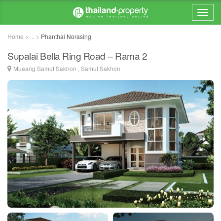
Home > ... >
Phanthai Norasing
Supalai Bella Ring Road – Rama 2
Mueang Samut Sakhon , Samut Sakhon