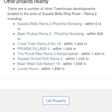
Other projects nearby
There are a number of other Townhouse developments
located in the area of Supalai Bella Ring Road – Rama 2
including:
Supalai Bella Rama 2-Phanthai Norasing
- within 614
m
Baan Pruksa Rama 2 - Phanthai Norasing
- within 829
m
I Leaf Town Rama 2 Km.18
- within 1,404 m
PRUKSA VILLAGE 6
- within 1,404 m
The Proud Rise Rama 2-Kanjanapisek
- within 1,404 m
Supalai Orchid Park Rama 2
- within 1,436 m
Baan Wiset Suk Nakorn 19
- within 1,658 m
Lovely Home
- within 1,898 m
List Property