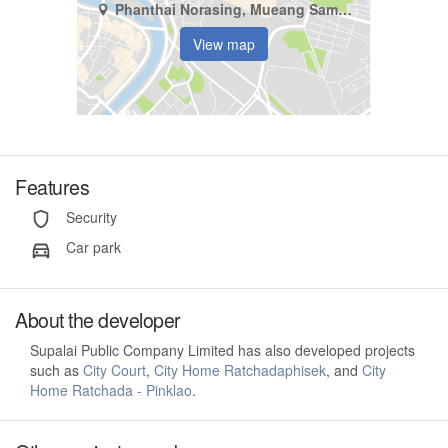
Phanthai Norasing, Mueang Samut Sakhon, Samut Sakhon
View map
Features
Security
Car park
About the developer
Supalai Public Company Limited has also developed projects
such as
City Court
,
City Home Ratchadaphisek
, and
City
Home Ratchada - Pinklao
.