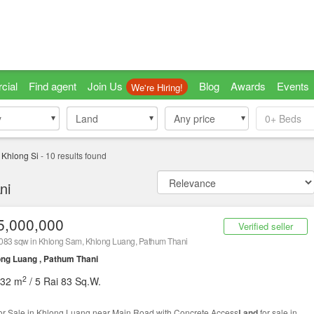
cial
Find agent
Join Us
Blog
Awards
Events
We're Hiring!
y
y
Land
Land
Any price
0+
Beds
Khlong Si
-
10
results found
ni
5,000,000
Verified seller
083 sqw in Khlong Sam, Khlong Luang, Pathum Thani
ng Luang , Pathum Thani
2
332 m
/ 5 Rai 83 Sq.W.
or Sale in Khlong Luang near Main Road with Concrete Access
Land
for sale in