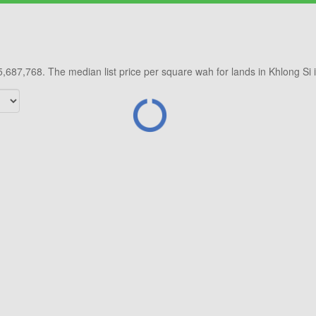
ice/sq. wah
Annual growth
Median re
8,260
0.0%
No D
฿ 5,687,768. The median list price per square wah for lands in Khlong Si