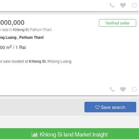
,000,000
Verified seller
r sale in
Khlong Si
, Pathum Thani
ng Luang , Pathum Thani
2
600 m
/ 1 Rai
or sale located at
Khlong Si
, Khlong Luang.
Save search
Khlong Si land Market insight