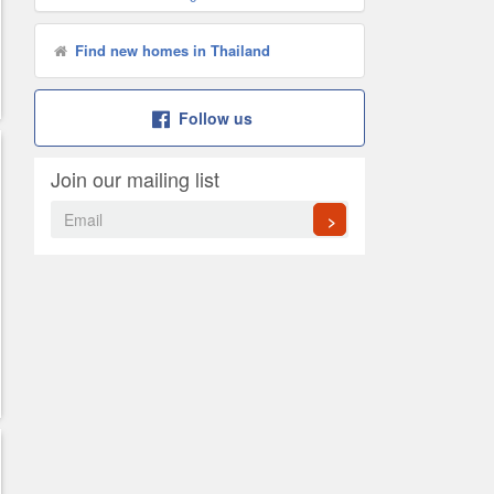
Find new homes in Thailand
Follow us
Join our mailing list
frontage road of Kanchanaphisek (outer ring road)
>