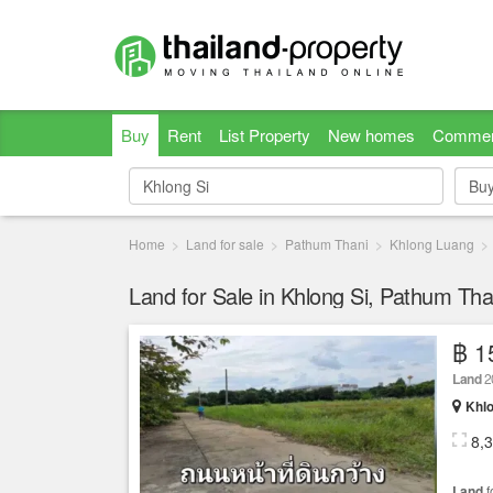
Buy
Rent
List Property
New homes
Commer
Bu
Bu
Home
Land for sale
Pathum Thani
Khlong Luang
Land for Sale in Khlong Si, Pathum Tha
฿ 1
Land
2
Khlo
8,
Land
f