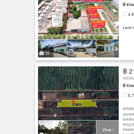
Khlo
4,
Land
f
10
฿ 2
905682
Khlo
8,
9056
square
bahtKa
keng d
View
kalala