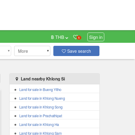
฿ THB
Sign in
1
More
Save search
Land nearby Khlong Si
Land for sale in Bueng Yitho
Land for sale in Khlong Nueng
Land for sale in Khlong Song
Land for sale in Prachathipat
Land for sale in Khlong Ha
Land for sale in Khlong Sam