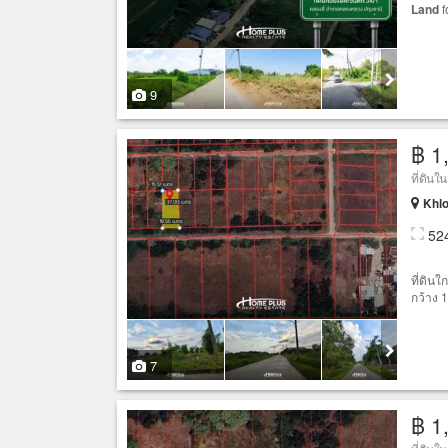
Land
f
9
฿ 1
ที่ดินใ
Khlo
52
ที่ดิน
กว้าง 
7
฿ 1