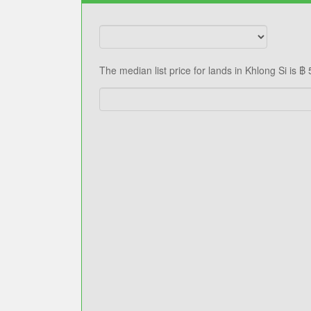
Median price
Median pr
฿ 5,687,768
฿ 
The median list price for lands in Khlong Si is 