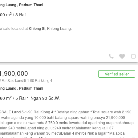
ng Luang , Pathum Thani
2
800 m
/ 3 Rai
or sale located at
Khlong Si
, Khlong Luang.
1,900,000
Verified seller
 For Sale
Land
5-1-90 Rai klong 4
ng Luang , Pathum Thani
2
760 m
/ 5 Rai 1 Ngan 90 Sq.W.
82SALE
Land
5-1-90 Rai Klong 4**Detalye ning gabun**Total square wah 2.190
 wahmagtinda yang 10,000 baht balang square wahIng presyu 21,900,000
bilugan a metru kwadradu 8,760.0 metru kwadraduLapad ning arap makaharap
alan 240 metruLapad ning gulut 240 metrosKalalaman keng kaili 37
mankalalaman keng wanan 36 metruDalan 4 metrosPink a lugal**Malapit a