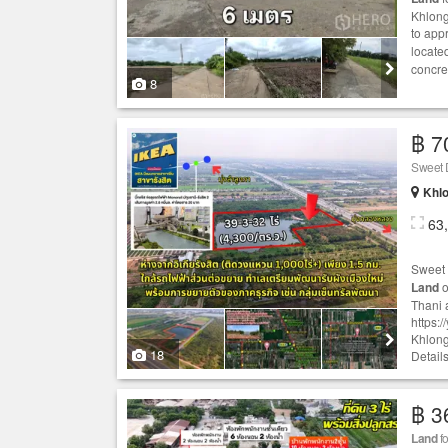
Khlong
to app
locate
concret
8
฿ 7
Sweet 
Khlo
63
Sweet
Land
o
Thani 
https:
Khlong
18
Detai
฿ 3
Land
fo