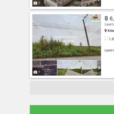
7
฿ 6
Land
fo
Khlo
1,
Land
f
7