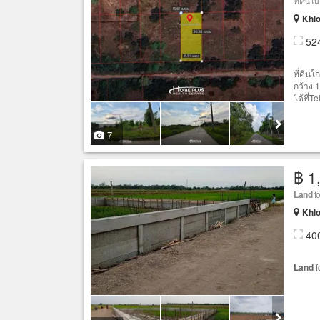
ที่ดินใ
Khlo
52
ที่ดิน
กว้าง 
ได้ที่Tel
7
฿ 1
Land
fo
Khlo
40
Land
f