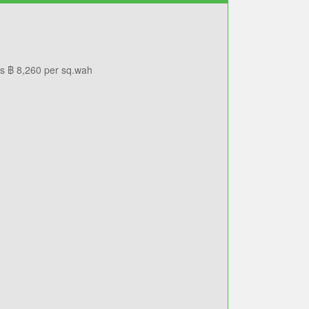
nt price
Rental yield
ata
Not enough data
 is ฿ 8,260 per sq.wah