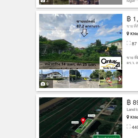
3
lugar*
฿ 1
Khlo
87
ขาย ที
ตร.ว. ถ
9
฿ 8
Land
fo
Khlo
44