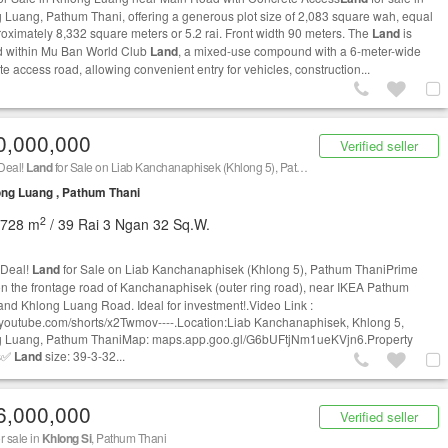
 Luang, Pathum Thani, offering a generous plot size of 2,083 square wah, equal
roximately 8,332 square meters or 5.2 rai. Front width 90 meters. The
Land
is
d within Mu Ban World Club
Land
, a mixed-use compound with a 6-meter-wide
e access road, allowing convenient entry for vehicles, construction...
0,000,000
Verified seller
Deal!
Land
for Sale on Liab Kanchanaphisek (Khlong 5), Pathum Thani Prime
Land
on the 
ng Luang , Pathum Thani
2
,728 m
/ 39 Rai 3 Ngan 32 Sq.W.
 Deal!
Land
for Sale on Liab Kanchanaphisek (Khlong 5), Pathum ThaniPrime
n the frontage road of Kanchanaphisek (outer ring road), near IKEA Pathum
and Khlong Luang Road. Ideal for investment!.Video Link :
//youtube.com/shorts/x2Twmov----.Location:Liab Kanchanaphisek, Khlong 5,
 Luang, Pathum ThaniMap: maps.app.goo.gl/G6bUFtjNm1ueKVjn6.Property
ls✅
Land
size: 39-3-32...
6,000,000
Verified seller
r sale in
Khlong Si
, Pathum Thani