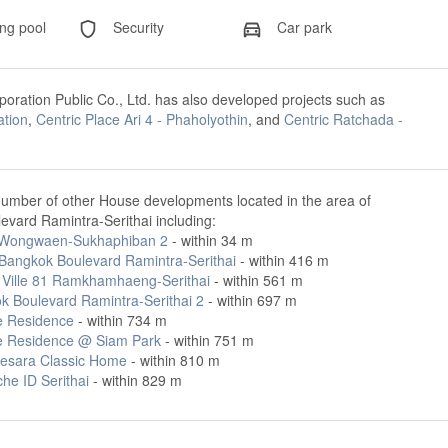
g pool
Security
Car park
oration Public Co., Ltd. has also developed projects such as
ation
,
Centric Place Ari 4 - Phaholyothin
, and
Centric Ratchada -
number of other House developments located in the area of
vard Ramintra-Serithai including:
i Wongwaen-Sukhaphiban 2
- within 34 m
Bangkok Boulevard Ramintra-Serithai
- within 416 m
 Ville 81 Ramkhamhaeng-Serithai
- within 561 m
k Boulevard Ramintra-Serithai 2
- within 697 m
 Residence
- within 734 m
 Residence @ Siam Park
- within 751 m
esara Classic Home
- within 810 m
he ID Serithai
- within 829 m