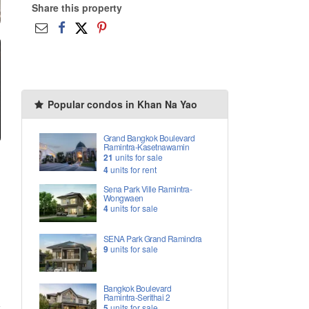
Share this property
Popular condos in Khan Na Yao
Grand Bangkok Boulevard
Ramintra-Kasetnawamin
21
units for sale
4
units for rent
Sena Park Ville Ramintra-
Wongwaen
4
units for sale
SENA Park Grand Ramindra
9
units for sale
Bangkok Boulevard
Ramintra-Serithai 2
5
units for sale