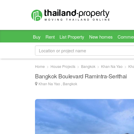
Buy
Rent
List Property
New homes
Commer
Home
House Projects
Bangkok
Khan Na Yao
Kh
Bangkok Boulevard Ramintra-Serithai
Khan Na Yao , Bangkok