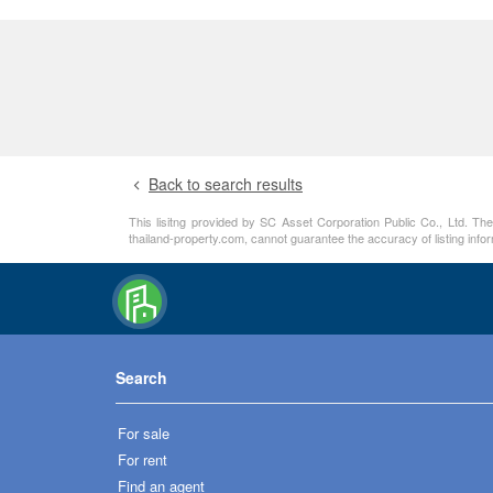
Back to search results
This lisitng provided by SC Asset Corporation Public Co., Ltd. The
thailand-property.com, cannot guarantee the accuracy of listing info
Search
For sale
For rent
Find an agent