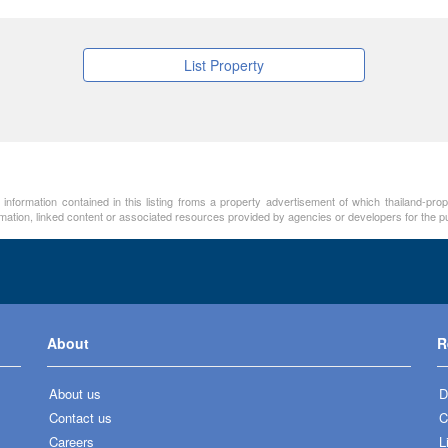
List Property
 information contained in this listing froms a property advertisement of which thailand-pro
rmation, linked content or associated resources provided by agencies or developers for the p
About
R
About us
D
Contact us
C
Careers
L