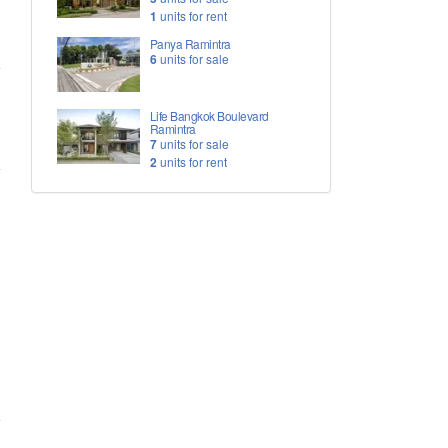
1
units for rent
Panya Ramintra
6
units for sale
Life Bangkok Boulevard
Ramintra
7
units for sale
2
units for rent