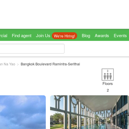
cial
Find agent
Join Us
Blog
Awards
Events
We're Hiring!
an Na Yao
Bangkok Boulevard Ramintra-Serithai
Floors
2