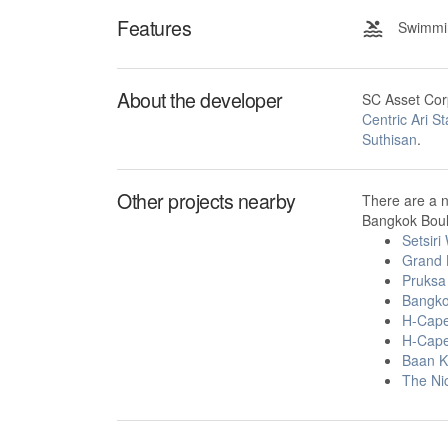
Features
Swimmin
About the developer
SC Asset Corp
Centric Ari St
Suthisan
.
Other projects nearby
There are a 
Bangkok Boule
Setsir
Grand 
Pruksa
Bangko
H-Cape
H-Cape
Baan K
The Nic