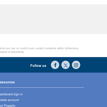
perty.com has no control over content contained within furthermore,
urpose of advertising
Follow us
esources
ashboard sign in
reate account
ist Property