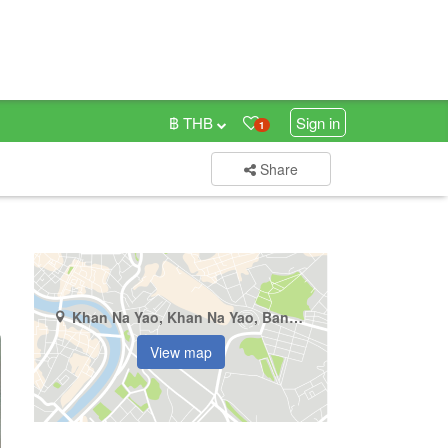
฿ THB
Sign in
1
Share
Khan Na Yao, Khan Na Yao, Bangkok
View map