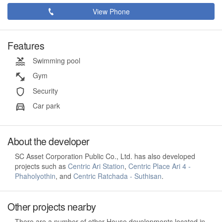
View Phone
Features
Swimming pool
Gym
Security
Car park
About the developer
SC Asset Corporation Public Co., Ltd. has also developed
projects such as
Centric Ari Station
,
Centric Place Ari 4 -
Phaholyothin
, and
Centric Ratchada - Suthisan
.
Other projects nearby
There are a number of other House developments located in