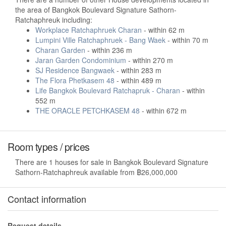
the area of Bangkok Boulevard Signature Sathorn-
Ratchaphreuk including:
Workplace Ratchaphruek Charan
- within 62 m
Lumpini Ville Ratchaphruek - Bang Waek
- within 70 m
Charan Garden
- within 236 m
Jaran Garden Condominium
- within 270 m
SJ Residence Bangwaek
- within 283 m
The Flora Phetkasem 48
- within 489 m
Life Bangkok Boulevard Ratchapruk - Charan
- within
552 m
THE ORACLE PETCHKASEM 48
- within 672 m
Room types / prices
There are 1 houses for sale in Bangkok Boulevard Signature
Sathorn-Ratchaphreuk available from ฿26,000,000
Contact information
Request details