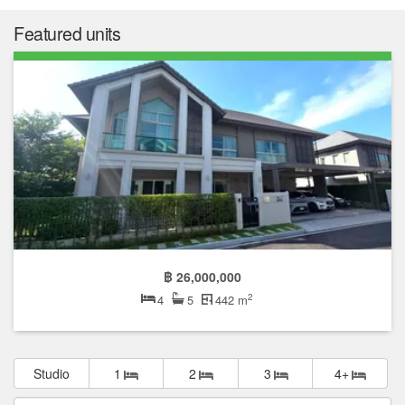
Featured units
฿ 26,000,000
2
4
5
442 m
Studio
1
2
3
4+