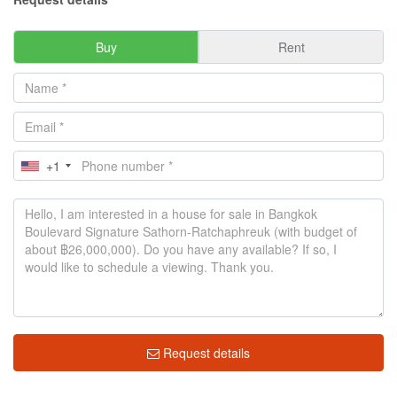
Buy
Rent
+1
Request details