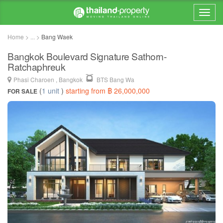
Home > ... >
Bang Waek
Bangkok Boulevard Signature Sathorn-
Ratchaphreuk
Phasi Charoen , Bangkok
BTS Bang Wa
(
1 unit
)
starting from ฿ 26,000,000
FOR SALE