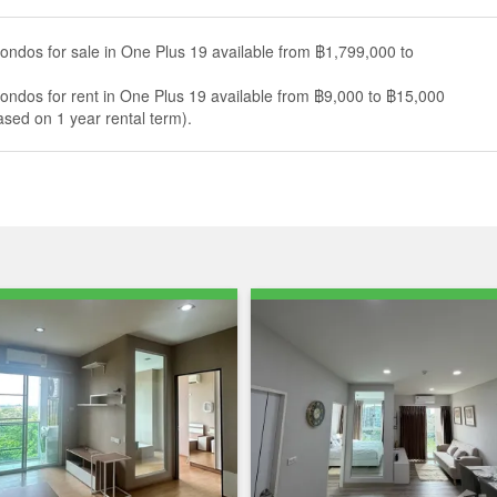
ondos for sale in One Plus 19 available from ฿1,799,000 to
ondos for rent in One Plus 19 available from ฿9,000 to ฿15,000
sed on 1 year rental term).
Annual growth
Median rent price
Rental yield
0.0%
฿ 10,667
Not enough data
33. The median list price has gone down by 0.0% over the last
ne Plus 19 is ฿ 50,000 per sqm, which is 21.3% lower than the
e meter, and 13.4% lower than the Chiang Mai median of ฿
7, which is 40.7% lower than the Mueang Chiang Mai median of ฿
ian of ฿ 19,000.