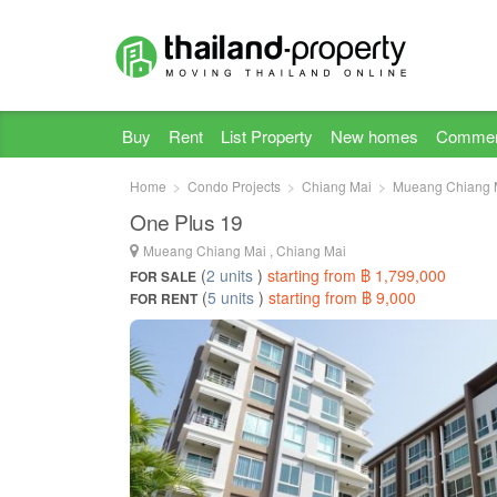
Buy
Rent
List Property
New homes
Commer
Home
Condo Projects
Chiang Mai
Mueang Chiang 
One Plus 19
Mueang Chiang Mai , Chiang Mai
(
2 units
)
starting from ฿ 1,799,000
FOR SALE
(
5 units
)
starting from ฿ 9,000
FOR RENT