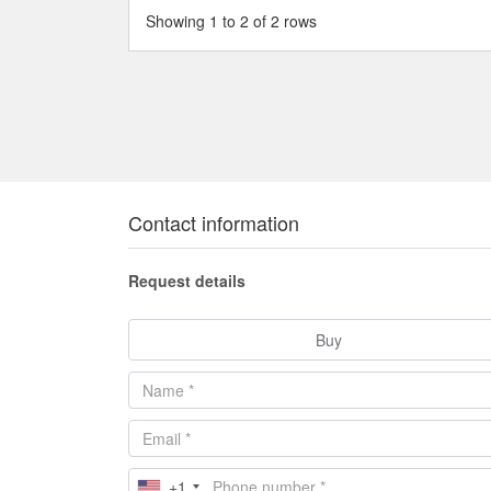
Featured units
Studio
1