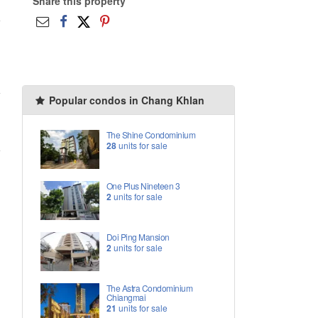
Share this property
Popular condos in Chang Khlan
The Shine Condominium
28
units for sale
One Plus Nineteen 3
2
units for sale
Doi Ping Mansion
2
units for sale
The Astra Condominium
Chiangmai
21
units for sale