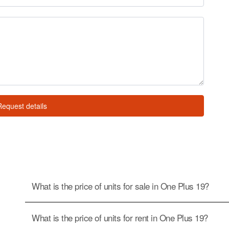
Size
Price / SQ.M
Bedrooms
2
35.69 m
2
฿ 53,236 / m
1
1 Bedroom Condo for sale at One Plus 19
7 Floor
2
34 m
2
฿ 52,912 / m
Studio
Studio Condo for sale at One Plus 19
6 Floor
List Property