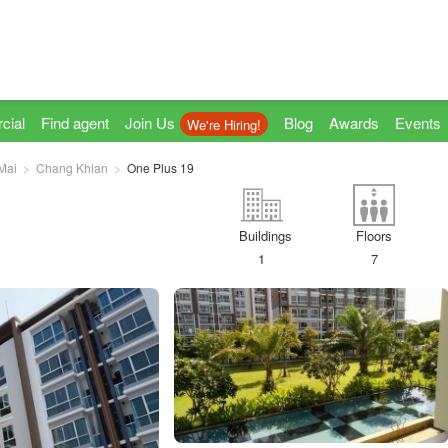
cial
Find agent
Join Us
Blog
Awards
Events
We're Hiring!
Mai
Chang Khlan
One Plus 19
Buildings
Floors
1
7