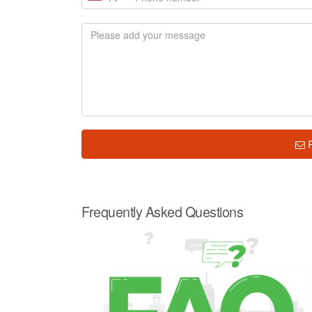
2 units for sale
Price
฿ 1,900,000
฿ 1,799,000
Showing 1 to 2 of 2 rows