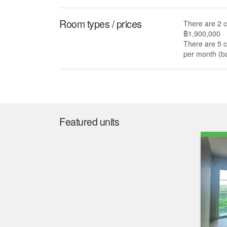
Room types / prices
There are 2 c
฿1,900,000
There are 5 c
per month (ba
Market insight
Median price
Median price/sqm.
฿ 1,515,333
฿ 50,000
The median list price in One Plus 19 is ฿ 1,515,3
year. The median list price per square meter in O
Mueang Chiang Mai median of ฿ 63,550 per squar
57,725 per square meter.
The median rent price in One Plus 19 is ฿ 10,66
18,000, and 43.9% lower than the Chiang Mai med