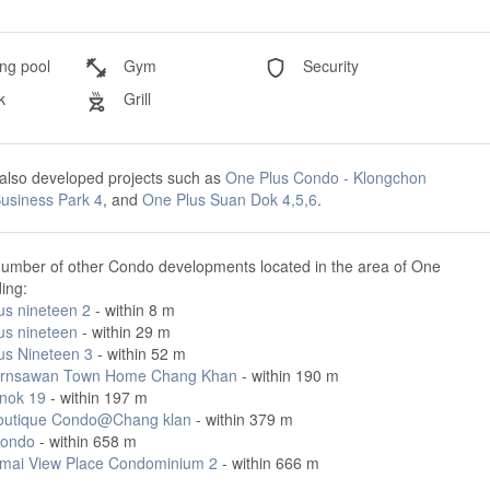
g pool
Gym
Security
k
Grill
also developed projects such as
One Plus Condo - Klongchon
usiness Park 4
, and
One Plus Suan Dok 4,5,6
.
number of other Condo developments located in the area of One
ding:
us nineteen 2
- within 8 m
us nineteen
- within 29 m
us Nineteen 3
- within 52 m
ornsawan Town Home Chang Khan
- within 190 m
nok 19
- within 197 m
outique Condo@Chang klan
- within 379 m
Condo
- within 658 m
mai View Place Condominium 2
- within 666 m