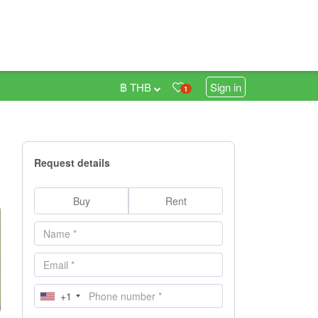
฿ THB
Sign in
1
Request details
Buy
Rent
+1