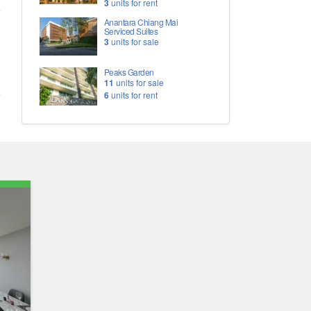
3
units for rent
Anantara Chiang Mai
Serviced Suites
3
units for sale
Peaks Garden
11
units for sale
6
units for rent