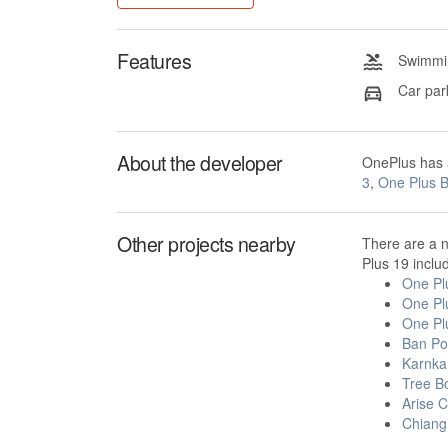
Features
Swimmin
Car par
About the developer
OnePlus has 
3
,
One Plus B
Other projects nearby
There are a 
Plus 19 inclu
One Pl
One Pl
One Pl
Ban P
Karnka
Tree B
Arise 
Chiang