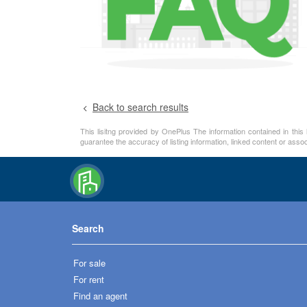
Contact information
Request details
Buy
+1