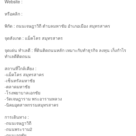
Website :
หรือคลิก :
พิกัด : ถนนเจษฎาวิถี ตำบลมหาชัย อำเภอเมือง สมุทรสาคร
จุดสังเกต : แม็คโคร สมุทรสาคร
จุดเด่น ทำเลดี : ที่ดินติดถนนหลัก เหมาะกับทำธุรกิจ ลงทุน เก็งกำไร
ทำเลดีติดถนน
สถานที่ใกล้เคียง :
-แม็คโคร สมุทรสาคร
-เซ็นทรัลมหาชัย
-ตลาดมหาชัย
-โรงพยาบาลเอกชัย
-วัดเจษฎาราม พระอารามหลวง
-นิคมอุตสาหกรรมสมุทรสาคร
การเดินทาง :
-ถนนเจษฎาวิถี
-ถนนพระราม2
-ถนนเอกชัย