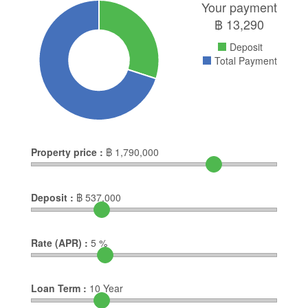
Your payment
฿
13,290
Deposit
Total Payment
Property price :
฿
1,790,000
Deposit :
฿
537,000
Rate (APR) :
5
%
Loan Term :
10
Year