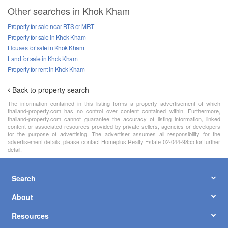
Other searches in Khok Kham
Property for sale near BTS or MRT
Property for sale in Khok Kham
Houses for sale in Khok Kham
Land for sale in Khok Kham
Property for rent in Khok Kham
Back to property search
The information contained in this listing forms a property advertisement of which
thailand-property.com has no control over content contained within. Furthermore,
thailand-property.com cannot guarantee the accuracy of listing information, linked
content or associated resources provided by private sellers, agencies or developers
for the purpose of advertising. The advertiser assumes all responsibility for the
advertisement details, please contact Homeplus Realty Estate 02-044-9855 for further
detail.
Search
About
Resources