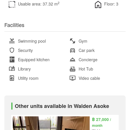
2
Usable area: 37.32 m
Floor: 3
Facilities
Swimming pool
Gym
Security
Car park
Equipped kitchen
Concierge
Library
Hot Tub
Utility room
Video cable
Other units available in Walden Asoke
฿ 27,000
/
month