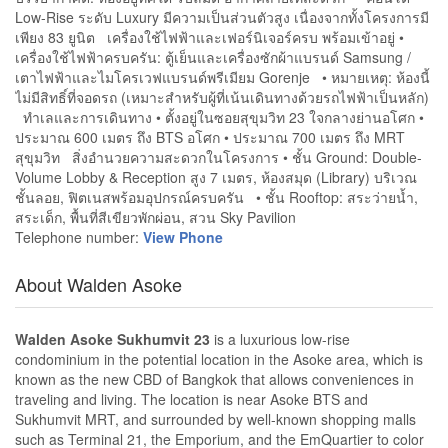
Low-Rise ระดับ Luxury มีความเป็นส่วนตัวสูง เนื่องจากทั้งโครงการมี
เพียง 83 ยูนิต เครื่องใช้ไฟฟ้าและเฟอร์นิเจอร์ครบ พร้อมเข้าอยู่ •
เครื่องใช้ไฟฟ้าครบครัน: ตู้เย็นและเครื่องซักผ้าแบรนด์ Samsung /
เตาไฟฟ้าและไมโครเวฟแบรนด์พรีเมียม Gorenje • หมายเหตุ: ห้องนี้
ไม่มีสิทธิ์ที่จอดรถ (เหมาะสำหรับผู้ที่เน้นเดินทางด้วยรถไฟฟ้าเป็นหลัก)
ทำเลและการเดินทาง • ตั้งอยู่ในซอยสุขุมวิท 23 ใจกลางย่านอโศก •
ประมาณ 600 เมตร ถึง BTS อโศก • ประมาณ 700 เมตร ถึง MRT
สุขุมวิท สิ่งอำนวยความสะดวกในโครงการ • ชั้น Ground: Double-
Volume Lobby & Reception สูง 7 เมตร, ห้องสมุด (Library) บริเวณ
ชั้นลอย, ฟิตเนสพร้อมอุปกรณ์ครบครัน • ชั้น Rooftop: สระว่ายน้ำ,
สระเด็ก, พื้นที่สีเขียวพักผ่อน, สวน Sky Pavilion
Telephone number:
View Phone
About Walden Asoke
Walden Asoke Sukhumvit 23
is a luxurious low-rise
condominium in the potential location in the Asoke area, which is
known as the new CBD of Bangkok that allows conveniences in
traveling and living. The location is near Asoke BTS and
Sukhumvit MRT, and surrounded by well-known shopping malls
such as Terminal 21, the Emporium, and the EmQuartier to color