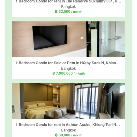
1 Bedroom Condo for rent in The Reserve Sukhumvit 61, Khlong Tan Nuea, Bangkok near BTS Ekkamai
Bangkok
฿ 32,000
/ month
1 Bedroom Condo for Sale or Rent in HQ by Sansiri, Khlong Tan Nuea, Bangkok near BTS Thong Lo
Bangkok
฿ 7,900,000
/ month
1 Bedroom Condo for rent in Ashton Asoke, Khlong Toei Nuea, Bangkok near MRT Sukhumvit
Bangkok
฿ 30,000
/ month