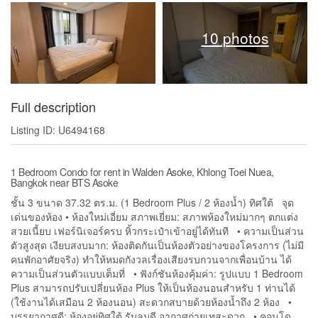
10 photos
Full description
Listing ID: U6494168
1 Bedroom Condo for rent in Walden Asoke, Khlong Toei Nuea,
Bangkok near BTS Asoke
ชั้น 3 ขนาด 37.32 ตร.ม. (1 Bedroom Plus / 2 ห้องน้ำ) ทิศใต้ จุด
เด่นของห้อง • ห้องใหม่เอี่ยม สภาพเยี่ยม: สภาพห้องใหม่มากๆ ตกแต่ง
สวยเนี้ยบ เฟอร์นิเจอร์ครบ หิ้วกระเป๋าเข้าอยู่ได้ทันที • ความเป็นส่วน
ตัวสูงสุด เงียบสงบมาก: ห้องติดกันเป็นห้องตัวอย่างของโครงการ (ไม่มี
คนพักอาศัยจริง) ทำให้หมดกังวลเรื่องเสียงรบกวนจากเพื่อนบ้าน ได้
ความเป็นส่วนตัวแบบเต็มที่ • ฟังก์ชันห้องคุ้มค่า: รูปแบบ 1 Bedroom
Plus สามารถปรับเปลี่ยนห้อง Plus ให้เป็นห้องนอนสำหรับ 1 ท่านได้
(ใช้งานได้เสมือน 2 ห้องนอน) สะดวกสบายด้วยห้องน้ำถึง 2 ห้อง •
บรรยากาศดี: ห้องอยู่ทิศใต้ รับลมดี อากาศถ่ายเทสะดวก • คอนโด