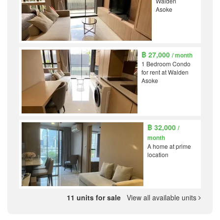
Walden
Asoke
฿ 27,000
/ month
1 Bedroom Condo
for rent at Walden
Asoke
฿ 32,000
/
month
A home at prime
location
11 units for sale
View all available units