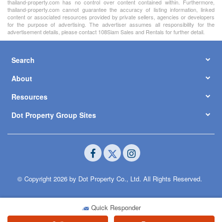
thailand-property.com has no control over content contained within. Furthermore,
thailand-property.com cannot guarantee the accuracy of listing information, linked
content or associated resources provided by private sellers, agencies or developers
for the purpose of advertising. The advertiser assumes all responsibility for the
advertisement details, please contact 108Siam Sales and Rentals for further detail.
Search
About
Resources
Dot Property Group Sites
© Copyright 2026 by Dot Property Co., Ltd. All Rights Reserved.
Quick Responder