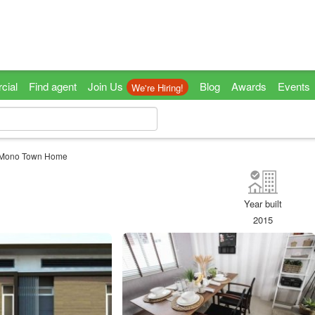
cial
Find agent
Join Us
Blog
Awards
Events
We're Hiring!
Mono Town Home
Year built
2015