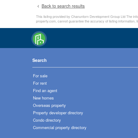
Back to search results
This lisitng provided by Chanuntorn Development Group Ltd The inform
property.com, cannot guarantee the accuracy of listing information, 
Search
For sale
For rent
Find an agent
New homes
Overseas property
Property developer directory
Condo directory
Commercial property directory