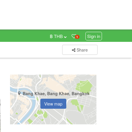
฿ THB
Sign in
1
Share
Bang Khae, Bang Khae, Bangkok
View map