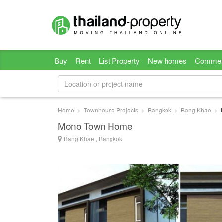
Buy
Rent
List Property
New homes
Commer
Home
Townhouse Projects
Bangkok
Bang Khae
Mono Town Home
Bang Khae , Bangkok