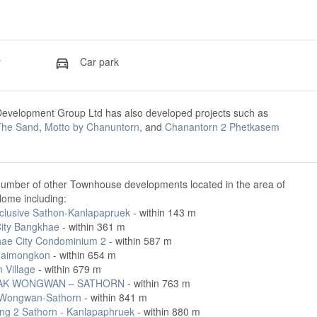
y
Car park
evelopment Group Ltd has also developed projects such as
The Sand
,
Motto by Chanuntorn
, and
Chanantorn 2 Phetkasem
number of other Townhouse developments located in the area of
ome including:
clusive Sathon-Kanlapapruek
- within 143 m
City Bangkhae
- within 361 m
ae City Condominium 2
- within 587 m
haimongkon
- within 654 m
 Village
- within 679 m
AK WONGWAN – SATHORN
- within 763 m
Wongwan-Sathorn
- within 841 m
g 2 Sathorn - Kanlapaphruek
- within 880 m