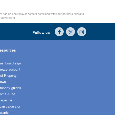
m has no control over content contained within furthermore, thailand-
 advertising
Follow us
esources
ashboard sign in
reate account
ist Property
ews
roperty guides
ome & life
agazine
oan calculator
wards