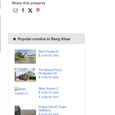
Share this property
Popular condos in Bang Khae
Baan Pruksa 61
3
units for sale
The Miracle Plus 2
Phetkasem 63
5
units for sale
Baan Suksan 2
2
units for sale
1
units for rent
Pruksa Ville 85 Thawi
Watthana
2
units for sale