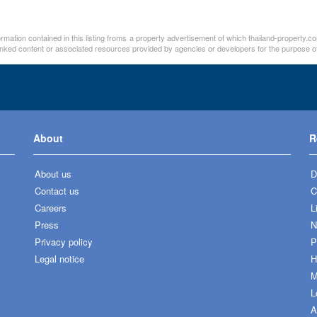
ation contained in this listing froms a property advertisement of which thailand-property.co
linked content or associated resources provided by agencies or developers for the purpose of
About
R
About us
D
Contact us
C
Careers
L
Press
N
Privacy policy
P
Legal notice
H
M
L
A