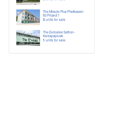
The Miracle Plus Phetkasem
63 Project 1
3
units for sale
The Exclusive Sathon-
Kanlapapruek
1
units for sale