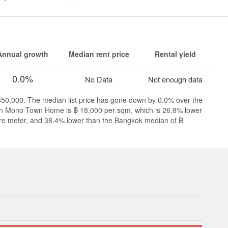
Annual growth
Median rent price
Rental yield
0.0%
No Data
Not enough data
650,000. The median list price has gone down by 0.0% over the
r in Mono Town Home is ฿ 18,000 per sqm, which is 26.8% lower
re meter, and 38.4% lower than the Bangkok median of ฿