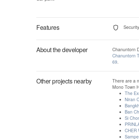
Features
Securit
About the developer
Chanuntorn D
Chanuntorn 
69
.
Other projects nearby
There are a 
Mono Town H
The Ex
Niran 
Bangkh
Ban C
Si Chon
PRINL
CHER 
Sampen