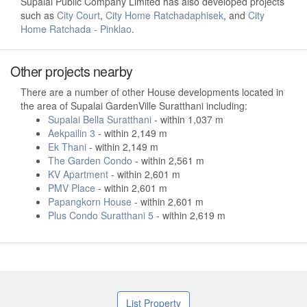
Supalai Public Company Limited has also developed projects
such as
City Court
,
City Home Ratchadaphisek
, and
City
Home Ratchada - Pinklao
.
Other projects nearby
There are a number of other House developments located in
the area of Supalai GardenVille Suratthani including:
Supalai Bella Suratthani
- within 1,037 m
Aekpailin 3
- within 2,149 m
Ek Thani
- within 2,149 m
The Garden Condo
- within 2,561 m
KV Apartment
- within 2,601 m
PMV Place
- within 2,601 m
Papangkorn House
- within 2,601 m
Plus Condo Suratthani 5
- within 2,619 m
List Property