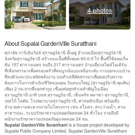
4 photos
About Supalai GardenVille Suratthani
ศุภาลัย การ์เด้นวิลล์ สุราษฎร์ธานี ตั้งอยู่ อำเภอเมืองสุราษฎร์ธานี
จังหวัดสุราษฎร์ธานี สร้างบนเนื้อที่ทั้งหมด 60-0-0 ไร่ พื้นที่ใช้สอยเริ่ม
ต้น 157 ตารางเมตร จนถึง 217 ตารางเมตร บ้านเดี่ยวสไตล์โมเดิร์น
ที่เลือกสรรมาเพื่อครอบครัวที่สมบูรณ์แบบเหนือระดับ การออกแบบบ้าน
ที่ลงตัวและประหยัดพลังงาน บนทำเลที่คัดสรรมาเพื่อตอบรับความ
ต้องการในการดำเนินชีวิตของคุณ ริมถนนใหญ่ (สุราษฎร์ธานี-พุนพิน)
เพียง 2 กม.จากสี่แยกท่ากูบ เชื่อมต่อทุกทำเลสำคัญในเมือง
สุราษฎร์ธานี อาทิ บขส.สุราษฎร์ธานี, เซ็นทรัล พลาซา สุราษฎร์ธานี,
เทสโก้ โลตัส, โรงพยาบาลสุราษฎร์ธานี, ศาลหลักเมือง พร้อมสิ่ง
อำนวยความสะดวกภายในโครงการ เช่น สโมสร, สระว่ายน้ำ, สวน
สาธารณะ, ระบบรักษาความปลอดภัยตลอด 24 ชั่วโมง รวมถึงมี
พนักงานรักษาความปลอดภัยดูแลตลอด 24 ชม.
Supalai GardenVille Suratthani
is a house project developed by
Supalai Public Company Limited, Supalai GardenVille Suratthani