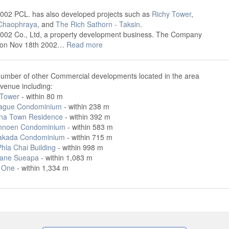
2002 PCL. has also developed projects such as
Richy Tower
,
 Chaophraya
, and
The Rich Sathorn - Taksin
.
2002 Co., Ltd, a property development business. The Company
 on Nov 18th 2002…
Read more
number of other Commercial developments located in the area
venue including:
Tower
- within 80 m
ague Condominium
- within 238 m
ina Town Residence
- within 392 m
mnoen Condominium
- within 583 m
akada Condominium
- within 715 m
hla Chai Building
- within 998 m
Lane Sueapa
- within 1,083 m
n One
- within 1,334 m