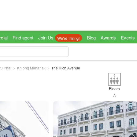
cial
Find agent
Join Us
Blog
Awards
Events
We're Hiring!
ru Phai
Khlong Mahanak
The Rich Avenue
Floors
3