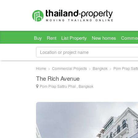
Buy
Rent
List Property
New homes
Commer
Home
Commercial Projects
Bangkok
Pom Prap Satt
The Rich Avenue
Pom Prap Sattru Phai , Bangkok