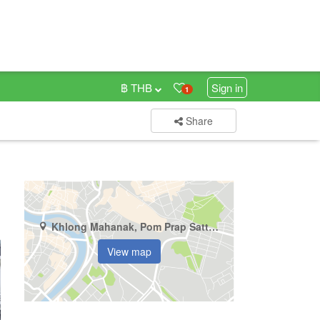
฿ THB
Sign in
1
Share
Khlong Mahanak, Pom Prap Sattru Phai, Bangkok
View map