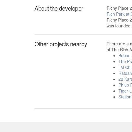
About the developer
Richy Place 
Rich Park at
Richy Place 
was founded
Other projects nearby
There are a 
of The Rich A
Bobae 
The Pr
I’M Ch
Ratda
22 Kar
Phlub P
Tiger 
Statio