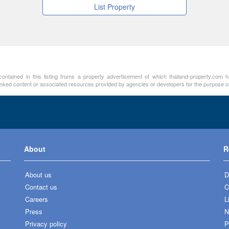
List Property
ntained in this listing froms a property advertisement of which thailand-property.com h
linked content or associated resources provided by agencies or developers for the purpose of
About
R
About us
D
Contact us
C
Careers
L
Press
N
Privacy policy
P