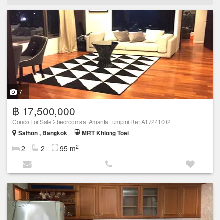
7
฿ 17,500,000
Condo For Sale 2 bedrooms at Amanta Lumpini Ref: A17241002
Sathon , Bangkok
MRT Khlong Toei
2
2
2
95 m