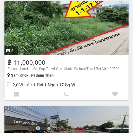
5
฿ 11,000,000
For sale Land on Soi Sap Thawi, Sam Khok - Pathum Thani Ref.A01190702
Sam Khok , Pathum Thani
2
2,068 m
/ 1 Rai 1 Ngan 17 Sq.W.