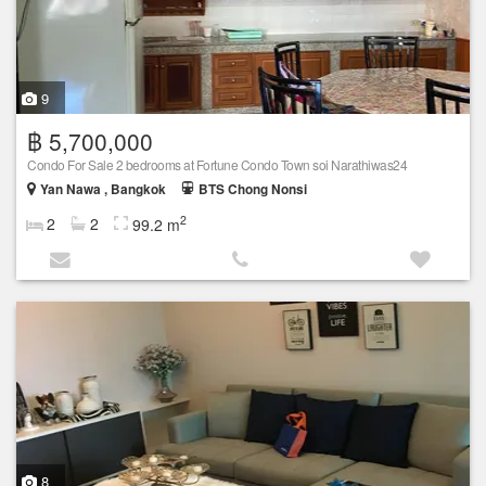
9
฿ 5,700,000
Condo For Sale 2 bedrooms at Fortune Condo Town soi Narathiwas24
Yan Nawa , Bangkok
BTS Chong Nonsi
2
2
2
99.2 m
8