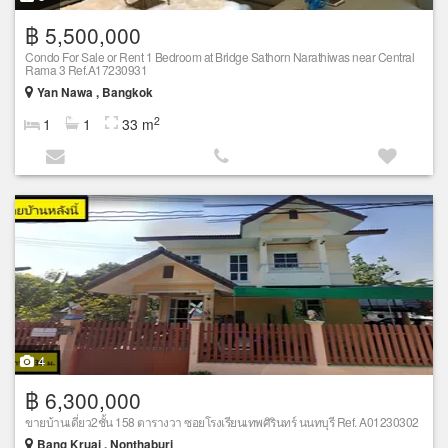
฿ 5,500,000
Condo For Sale or Rent 1 Bedroom at Bridge Sathorn Narathiwas near Central
Rama 3 Ref.A17230931
Yan Nawa , Bangkok
2
1
1
33 m
4
฿ 6,300,000
ขายบ้านเดี่ยว2ชั้น 158 ตารางวา ซอยโรงเรียนเทพศิรินทร์ นนทบุรี Ref. A01230302
Bang Kruai , Nonthaburi