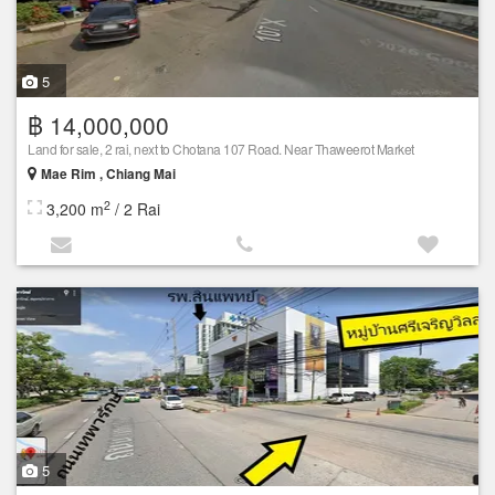
5
฿ 14,000,000
Land for sale, 2 rai, next to Chotana 107 Road. Near Thaweerot Market
Mae Rim , Chiang Mai
2
3,200 m
/ 2 Rai
5