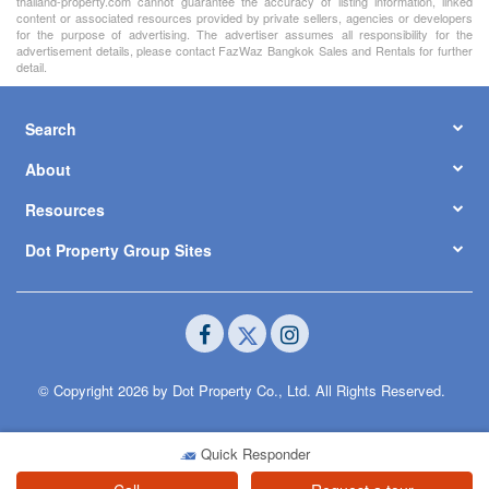
thailand-property.com cannot guarantee the accuracy of listing information, linked
content or associated resources provided by private sellers, agencies or developers
for the purpose of advertising. The advertiser assumes all responsibility for the
advertisement details, please contact FazWaz Bangkok Sales and Rentals for further
detail.
Search
About
Resources
Dot Property Group Sites
© Copyright 2026 by Dot Property Co., Ltd. All Rights Reserved.
Quick Responder