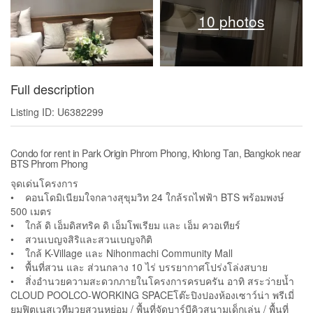
10 photos
Full description
Listing ID: U6382299
Condo for rent in Park Origin Phrom Phong, Khlong Tan, Bangkok near
BTS Phrom Phong
จุดเด่นโครงการ
• คอนโดมิเนียมใจกลางสุขุมวิท 24 ใกล้รถไฟฟ้า BTS พร้อมพงษ์
500 เมตร
• ใกล้ ดิ เอ็มดิสทริค ดิ เอ็มโพเรียม และ เอ็ม ควอเทียร์
• สวนเบญจสิริและสวนเบญจกิติ
• ใกล้ K-Village และ Nihonmachi Community Mall
• พื้นที่สวน และ ส่วนกลาง 10 ไร่ บรรยากาศโปร่งโล่งสบาย
• สิ่งอำนวยความสะดวกภายในโครงการครบครัน อาทิ สระว่ายน้ำ
CLOUD POOLCO-WORKING SPACEโต๊ะปิงปองห้องเซาว์น่า พรีเมี่
ยมฟิตเนสเวทีมวยสวนหย่อม / พื้นที่จัดบาร์บีคิวสนามเด็กเล่น / พื้นที่