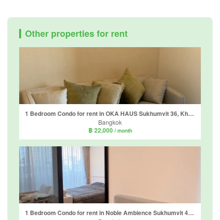
Other properties for rent
1 Bedroom Condo for rent in OKA HAUS Sukhumvit 36, Khlong Tan, Bangkok near BTS Thong Lo
Bangkok
฿ 22,000
/ month
1 Bedroom Condo for rent in Noble Ambience Sukhumvit 42, Phra Khanong, Bangkok near BTS Ekkamai