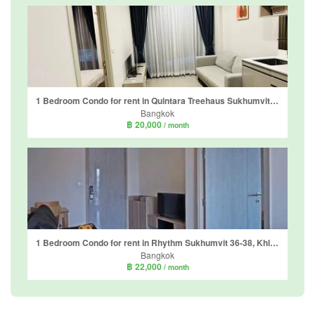
1 Bedroom Condo for rent in Quintara Treehaus Sukhumvit 42, Phra Khanong, Bangkok near BTS Ekkamai
Bangkok
฿ 20,000
/ month
1 Bedroom Condo for rent in Rhythm Sukhumvit 36-38, Khlong Tan, Bangkok near BTS Thong Lo
Bangkok
฿ 22,000
/ month