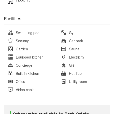
Floor: 15
Facilities
Swimming pool
Gym
Security
Car park
Garden
Sauna
Equipped kitchen
Electricity
Concierge
Grill
Built-in kitchen
Hot Tub
Office
Utility room
Video cable
Other units available in Park Origin