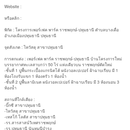
Website :
หรือคลิก :
พิกัด : โครงการเพอร์เฟค พาร์ค ราชพฤกษ์-ปทุมธานี ตำบลบางเดื่อ
อำเภอเมืองปทุมธานี ปทุมธานี
จุดสังเกต : ไทวัสดุ สาขาปทุมธานี
การตกแต่ง : เพอร์เฟค พาร์ค ราชพฤกษ์-ปทุมธานี บ้านโครงการใหม่
บรรยากาศทะเลสาบกว่า 50 ไร่ แห่งเดียวบน ราชพฤกษ์ตัดใหม่
-ชั้นที่ 1 ปูพื้นกระเบื้องแกรนิตโต้ ผนังวอลเปเปอร์ ฝ้าฉาบเรียบ มี 1
ห้องโถงรับแขก 1 ห้องครัว 1 ห้องน้ำ
-ชั้นที่ 2 ปูพื้นลามิเนต ผนังวอลเปเปอร์ ฝ้าฉาบเรียบ มี 3 ห้องนอน 3
ห้องน้ำ
สถานที่ใกล้เคียง :
-บิ๊กซี สาขาปทุมธานี
-ไทวัสดุ สาขาปทุมธานี
-เทสโก้ โลตัส สาขาปทุมธานี
-รร.สารสาสน์วิเทศราชพฤกษ์
-รร.ปทุมธานี นันทมุนีบำรุง